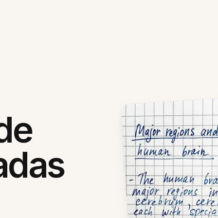
 de
adas