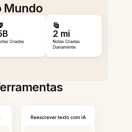
 o Mundo
5B
2 mi
otas Criadas
Notas Criadas
Diariamente
 ferramentas
s
Reescrever texto com IA