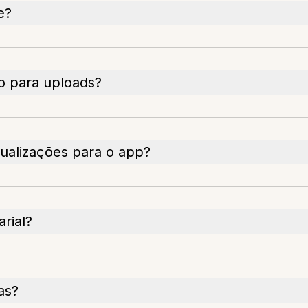
e?
o para uploads?
ualizações para o app?
rial?
as?