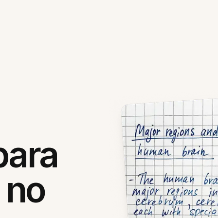
para
 no