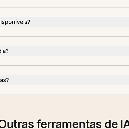
isponíveis?
dia?
tas?
Outras ferramentas de I