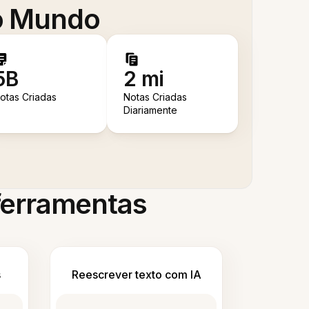
 o Mundo
5B
2 mi
otas Criadas
Notas Criadas
Diariamente
 ferramentas
s
Reescrever texto com IA