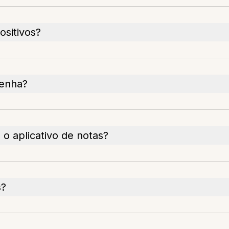
ositivos?
senha?
 o aplicativo de notas?
s?