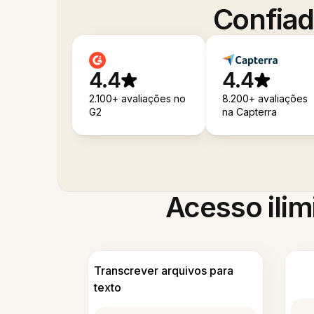
Confiad
4.4
4.4
2.100+ avaliações no
8.200+ avaliações
G2
na Capterra
Acesso ilim
Transcrever arquivos para
texto