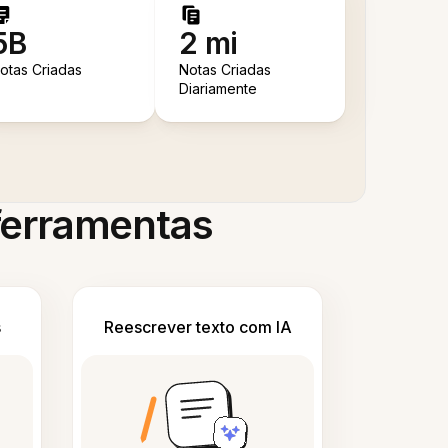
5B
2 mi
otas Criadas
Notas Criadas
Diariamente
 ferramentas
s
Reescrever texto com IA