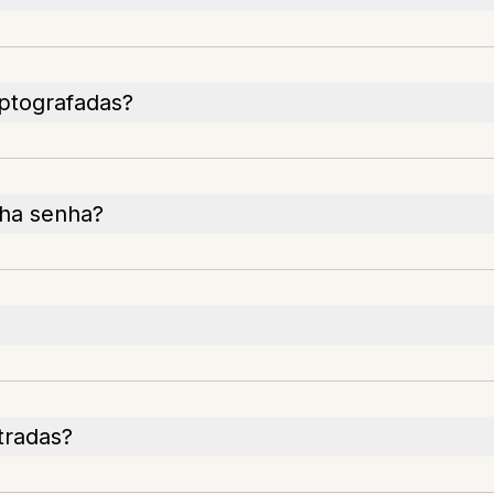
iptografadas?
ha senha?
tradas?