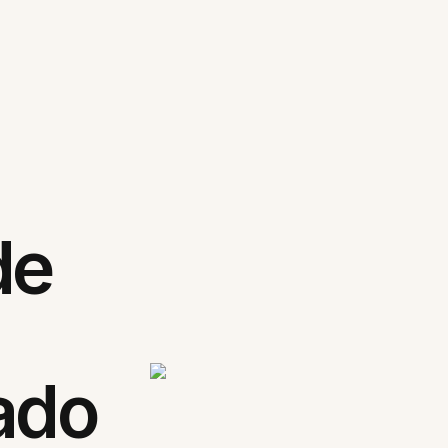
de
ado