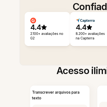
Confiad
4.4
4.4
2.100+ avaliações no
8.200+ avaliações
G2
na Capterra
Acesso ilim
Transcrever arquivos para
texto