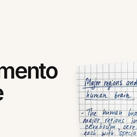
mento
e