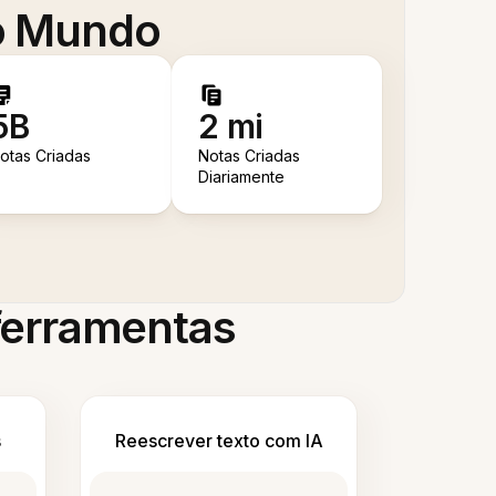
 o Mundo
5B
2 mi
otas Criadas
Notas Criadas
Diariamente
 ferramentas
s
Reescrever texto com IA