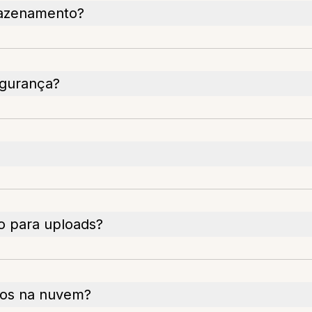
mazenamento?
egurança?
o para uploads?
tos na nuvem?