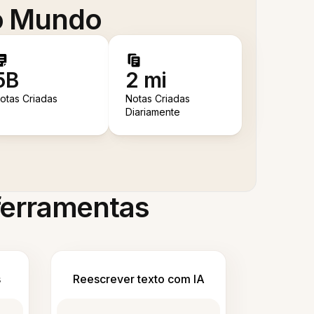
 o Mundo
5B
2 mi
otas Criadas
Notas Criadas
Diariamente
 ferramentas
s
Reescrever texto com IA