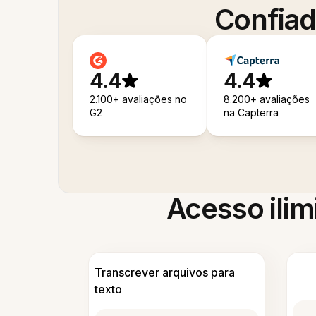
Confiad
4.4
4.4
2.100+ avaliações no
8.200+ avaliações
G2
na Capterra
Acesso ilim
Transcrever arquivos para
texto