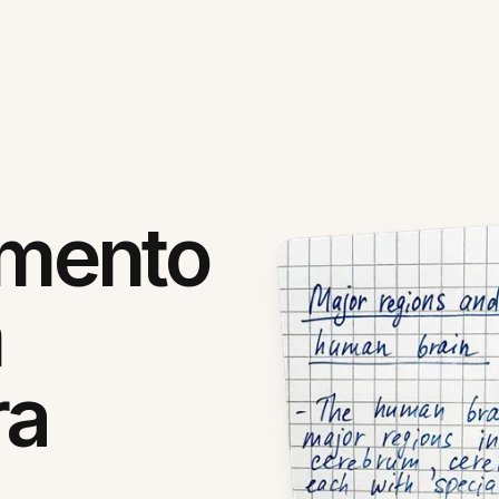
mento
m
ra