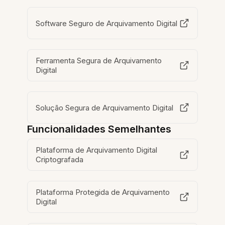
Software Seguro de Arquivamento Digital
Ferramenta Segura de Arquivamento
Digital
Solução Segura de Arquivamento Digital
Funcionalidades Semelhantes
Plataforma de Arquivamento Digital
Criptografada
Plataforma Protegida de Arquivamento
Digital