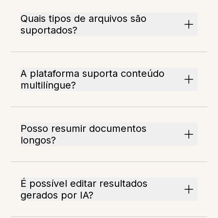
Quais tipos de arquivos são
suportados?
A plataforma suporta conteúdo
multilíngue?
Posso resumir documentos
longos?
É possível editar resultados
gerados por IA?