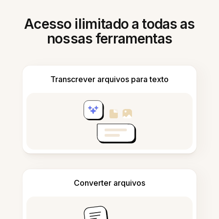
Acesso ilimitado a todas as
nossas ferramentas
Transcrever arquivos para texto
Converter arquivos