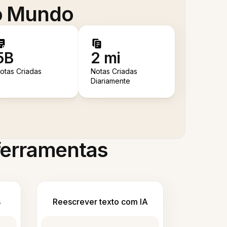
 o Mundo
5B
2 mi
otas Criadas
Notas Criadas
Diariamente
 ferramentas
s
Reescrever texto com IA