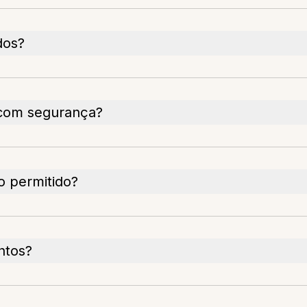
dos?
 com segurança?
o permitido?
ntos?