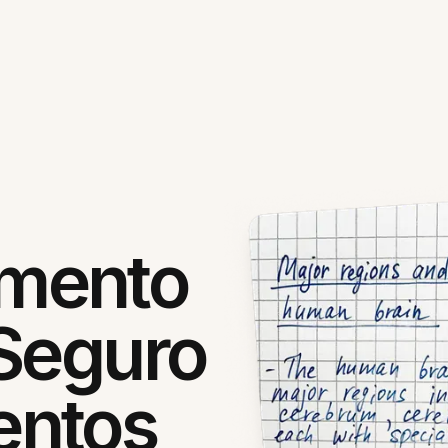
mento
 Seguro
entos