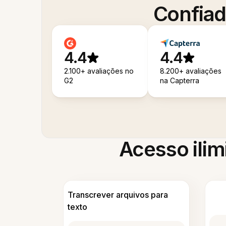
Confiad
4.4
4.4
2.100+ avaliações no
8.200+ avaliações
G2
na Capterra
Acesso ilim
Transcrever arquivos para
texto