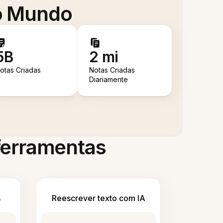
 o Mundo
5B
2 mi
otas Criadas
Notas Criadas
Diariamente
 ferramentas
s
Reescrever texto com IA