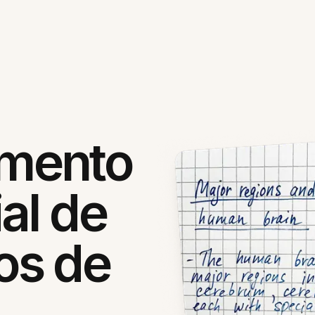
mento
al de
os de