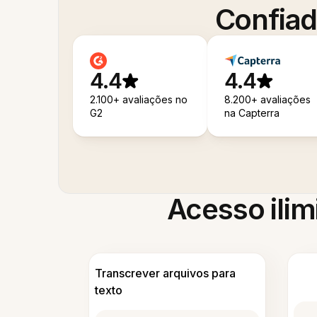
Confiad
4.4
4.4
2.100+ avaliações no
8.200+ avaliações
G2
na Capterra
Acesso ilim
Transcrever arquivos para
texto