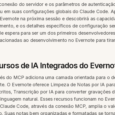
 conexão do servidor e os parâmetros de autenticaçã
 ou em suas configurações globais do Claude Code. A
Evernote na próxima sessão e descobrirá as capacid
mento, e os detalhes específicos de configuração s
a de espera para ser um dos primeiros desenvolvedore
elacionadas ao desenvolvimento no Evernote para tir
sos de IA Integrados do Everno
és do MCP adiciona uma camada orientada para o d
note. O Evernote oferece Limpeza de Notas por IA pa
critos, Transcrição por IA para converter gravações
linguagem natural. Esses recursos funcionam no Ever
 Claude Code, através da conexão MCP, amplia o valo
to. Suas notas bem organizadas e formatadas se tor