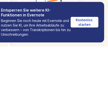
Entsperren Sie weitere KI-
Funktionen in Evernote
Kostenlos 
Beginnen Sie noch heute mit Evernote und
starten
nutzen Sie KI, um Ihre Arbeitsabläufe zu
verbessern – von Transkriptionen bis hin zu
ng
Umschreibungen.