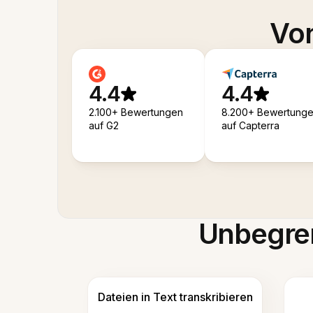
Von
4.4
4.4
2.100+ Bewertungen
8.200+ Bewertung
auf G2
auf Capterra
Unbegren
Dateien in Text transkribieren