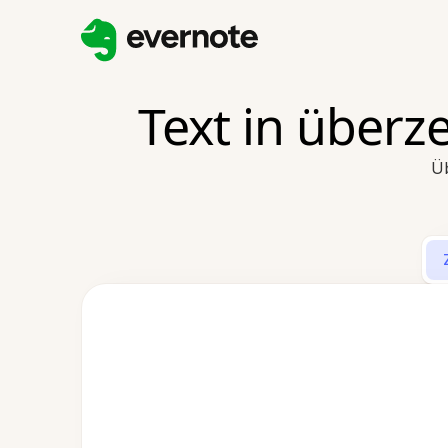
Text in überz
Üb