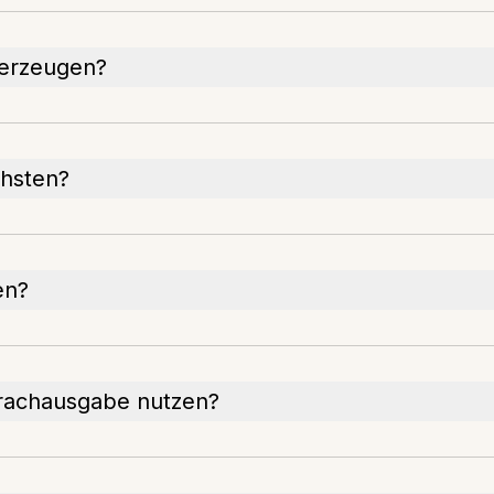
 erzeugen?
chsten?
en?
rachausgabe nutzen?