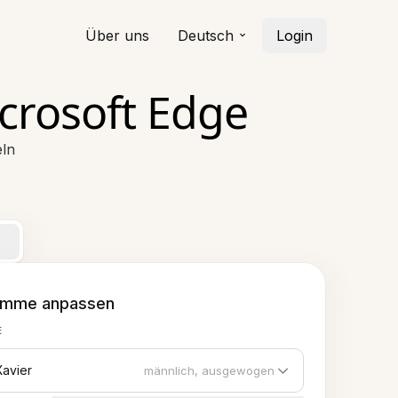
Über uns
Deutsch
Login
crosoft Edge
eln
imme anpassen
E
Xavier
männlich, ausgewogen