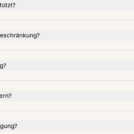
tützt?
beschränkung?
ng?
hern?
ugung?