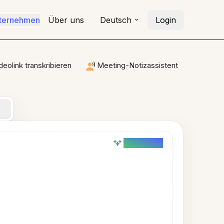
nternehmen
Über uns
Deutsch
Login
deolink transkribieren
Meeting-Notizassistent
AI powered