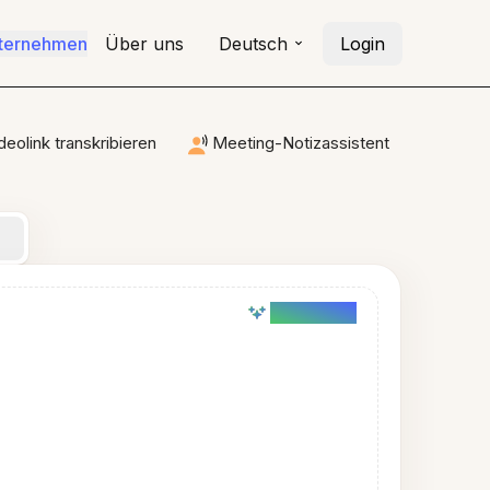
nternehmen
Über uns
Deutsch
Login
deolink transkribieren
Meeting-Notizassistent
AI powered