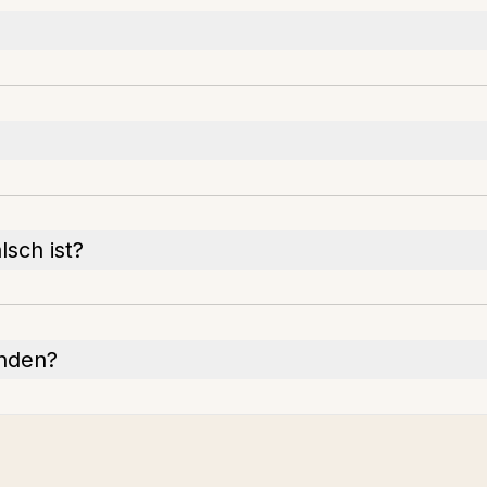
lsch ist?
enden?