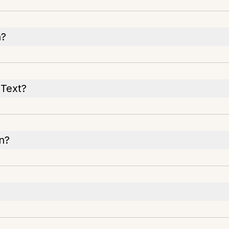
n?
 Text?
en?