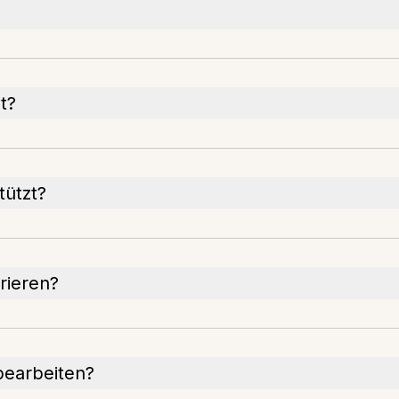
et?
tützt?
rieren?
 bearbeiten?