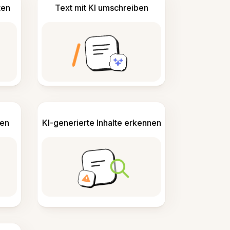
ten
Text mit KI umschreiben
len
KI-generierte Inhalte erkennen