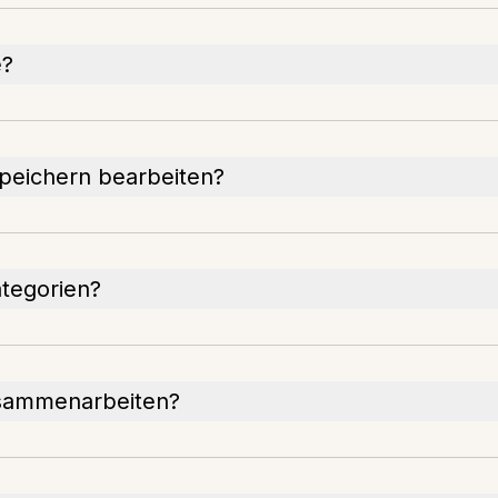
e?
peichern bearbeiten?
ategorien?
usammenarbeiten?