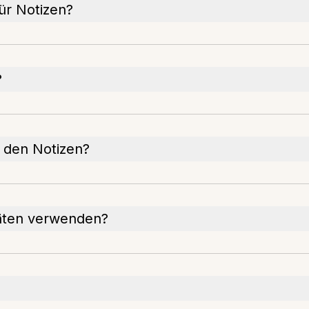
ür Notizen?
?
n den Notizen?
äten verwenden?