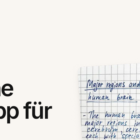
he
p für