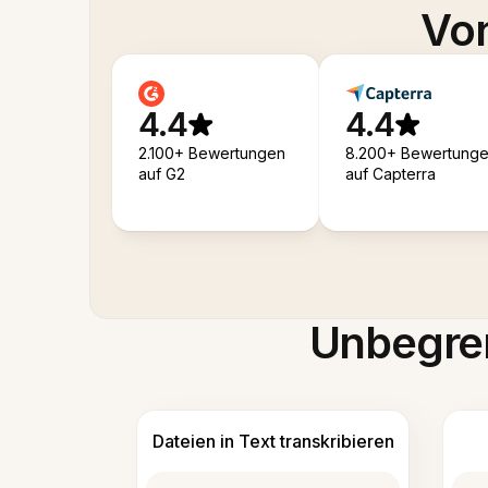
Von
4.4
4.4
2.100+ Bewertungen
8.200+ Bewertung
auf G2
auf Capterra
Unbegren
Dateien in Text transkribieren