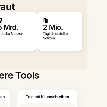
raut
5 Mrd.
2 Mio.
rstellte Notizen
Täglich erstellte
Notizen
ere Tools
ten
Text mit KI umschreiben