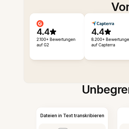
Von
4.4
4.4
2.100+ Bewertungen
8.200+ Bewertung
auf G2
auf Capterra
Unbegren
Dateien in Text transkribieren