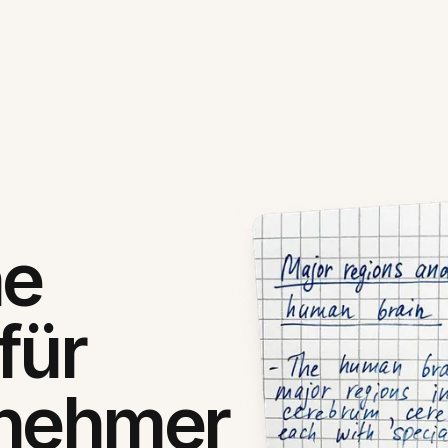
he
für
rnehmer