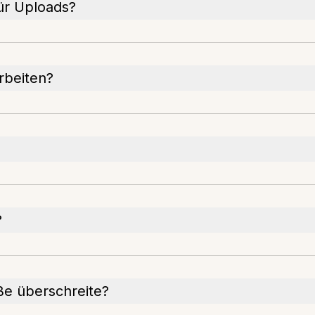
ür Uploads?
rbeiten?
?
ße überschreite?