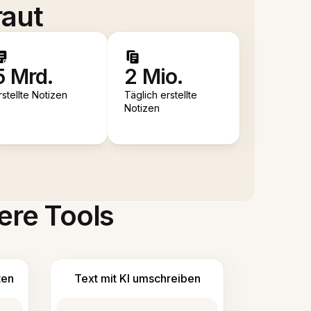
raut
5 Mrd.
2 Mio.
rstellte Notizen
Täglich erstellte
Notizen
ere Tools
ten
Text mit KI umschreiben