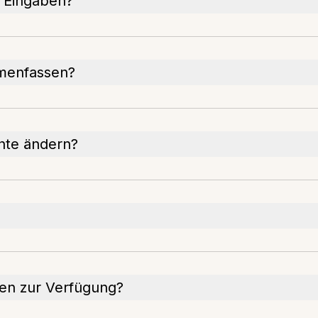
r Eingaben?
menfassen?
ente ändern?
en zur Verfügung?