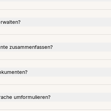
erwalten?
ente zusammenfassen?
 Dokumenten?
rache umformulieren?