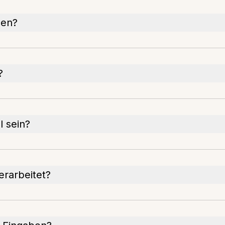
den?
?
l sein?
rarbeitet?