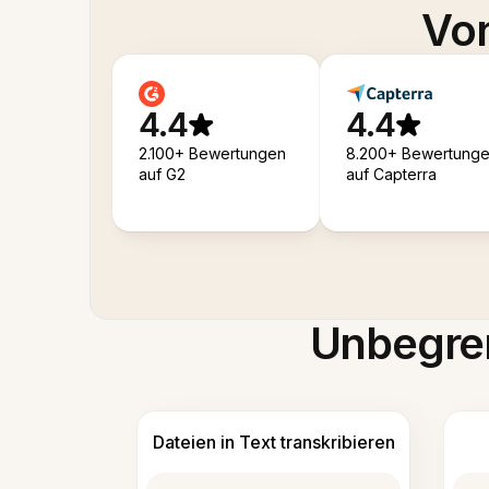
Von
4.4
4.4
2.100+ Bewertungen
8.200+ Bewertung
auf G2
auf Capterra
Unbegren
Dateien in Text transkribieren