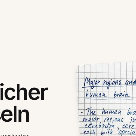
icher
eln