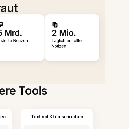
raut
5 Mrd.
2 Mio.
rstellte Notizen
Täglich erstellte
Notizen
ere Tools
ten
Text mit KI umschreiben