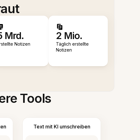
raut
5 Mrd.
2 Mio.
rstellte Notizen
Täglich erstellte
Notizen
ere Tools
ten
Text mit KI umschreiben