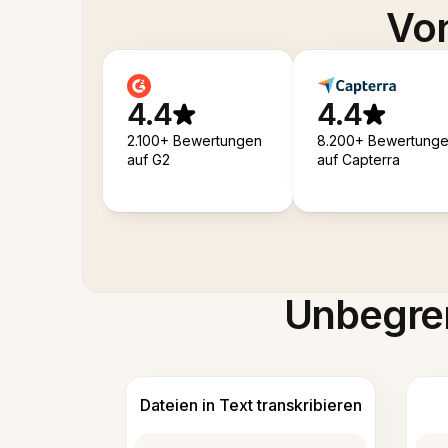
Von
4.4
4.4
2.100+ Bewertungen
8.200+ Bewertung
auf G2
auf Capterra
Unbegren
Dateien in Text transkribieren