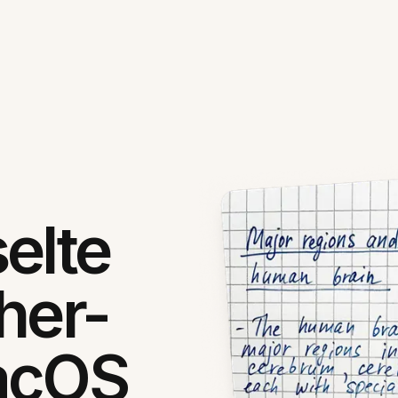
elte
her-
acOS