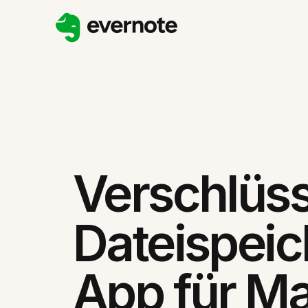
Verschlüss
Dateispeic
App für M