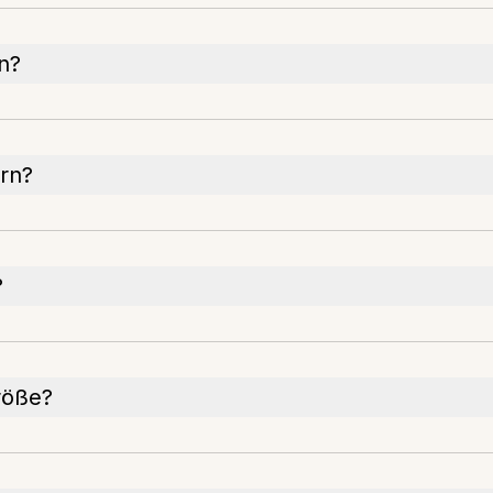
en?
rn?
?
röße?