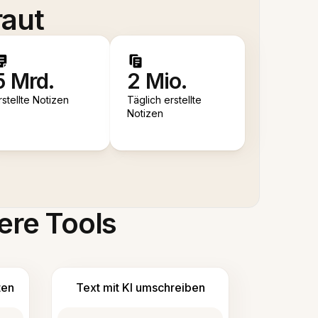
raut
5 Mrd.
2 Mio.
rstellte Notizen
Täglich erstellte
Notizen
ere Tools
ten
Text mit KI umschreiben