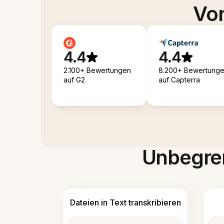
Von
4.4
4.4
2.100+ Bewertungen
8.200+ Bewertung
auf G2
auf Capterra
Unbegren
Dateien in Text transkribieren