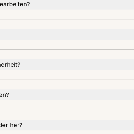
bearbeiten?
erheit?
ren?
der her?