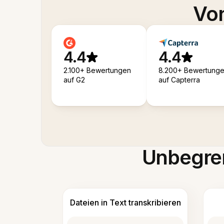
Von
4.4
4.4
2.100+ Bewertungen
8.200+ Bewertung
auf G2
auf Capterra
Unbegren
Dateien in Text transkribieren