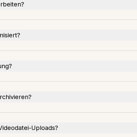
rbeiten?
isiert?
lung?
rchivieren?
Videodatei-Uploads?