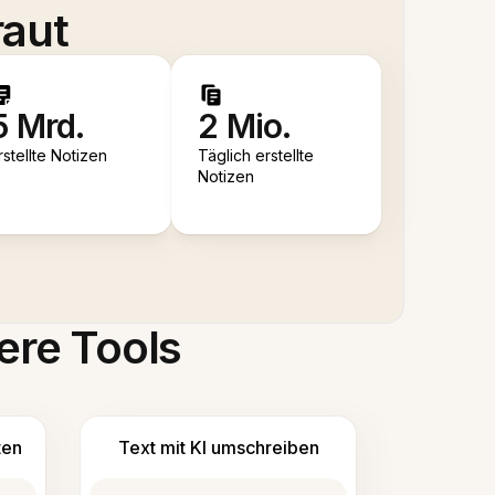
raut
5 Mrd.
2 Mio.
rstellte Notizen
Täglich erstellte
Notizen
ere Tools
ten
Text mit KI umschreiben