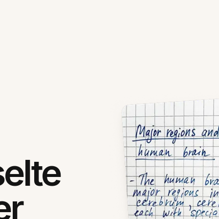
elte
er