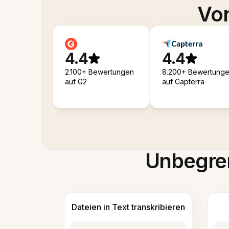
Von
4.4
4.4
2.100+ Bewertungen
8.200+ Bewertung
auf G2
auf Capterra
Unbegren
Dateien in Text transkribieren