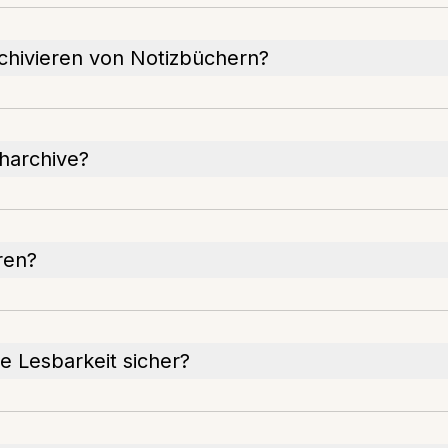
chivieren von Notizbüchern?
charchive?
ren?
ie Lesbarkeit sicher?