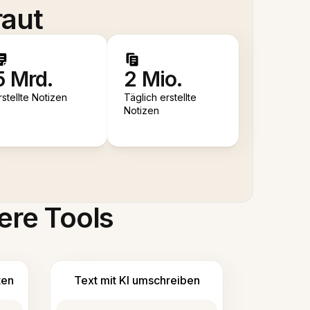
raut
5 Mrd.
2 Mio.
rstellte Notizen
Täglich erstellte
Notizen
ere Tools
ten
Text mit KI umschreiben