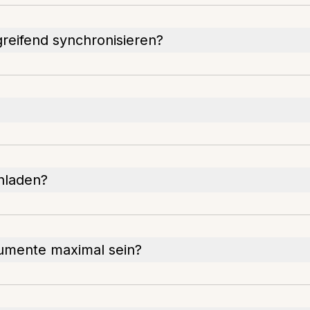
reifend synchronisieren?
hladen?
umente maximal sein?