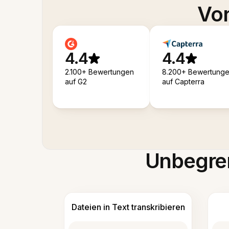
Von
4.4
4.4
2.100+ Bewertungen
8.200+ Bewertung
auf G2
auf Capterra
Unbegren
Dateien in Text transkribieren