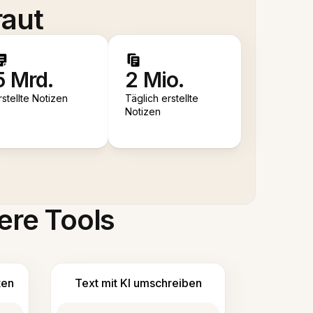
raut
5 Mrd.
2 Mio.
rstellte Notizen
Täglich erstellte
Notizen
ere Tools
ten
Text mit KI umschreiben