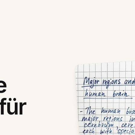
e
für