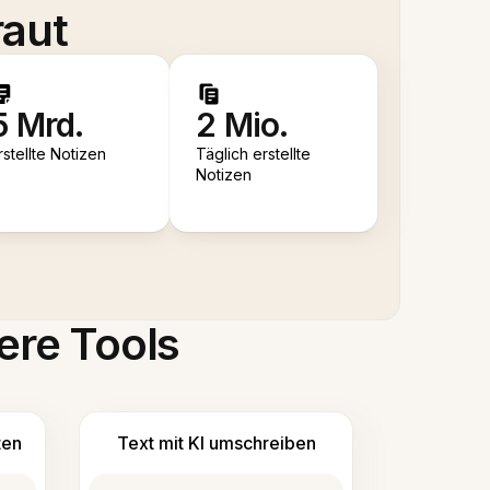
raut
5 Mrd.
2 Mio.
rstellte Notizen
Täglich erstellte
Notizen
ere Tools
ten
Text mit KI umschreiben