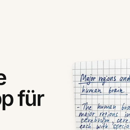
e
p für