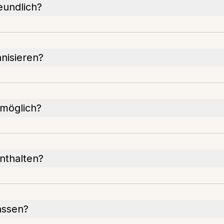
eundlich?
anisieren?
 möglich?
nthalten?
assen?