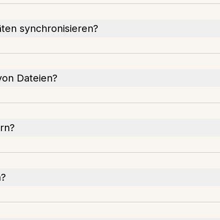
ten synchronisieren?
von Dateien?
rn?
n?