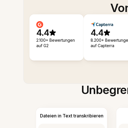
Von
4.4
4.4
2.100+ Bewertungen
8.200+ Bewertung
auf G2
auf Capterra
Unbegren
Dateien in Text transkribieren