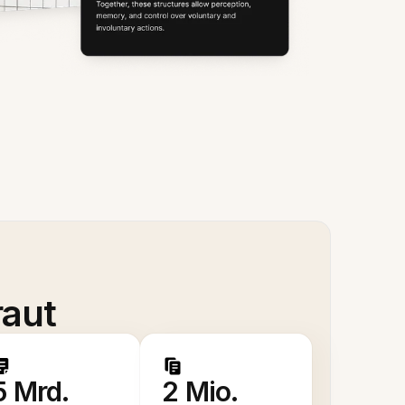
raut
5 Mrd.
2 Mio.