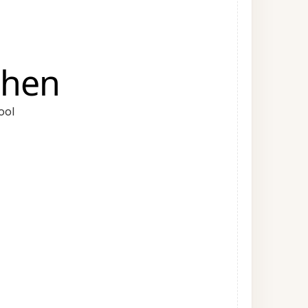
chen
ool