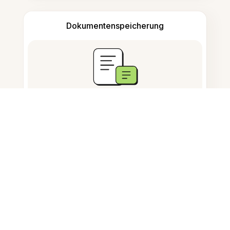
Dokumentenspeicherung
Häufig gestellte Fragen
Was ist ein Stempel-Editor?
Wie bearbeitet man Stempel auf
Bildern?