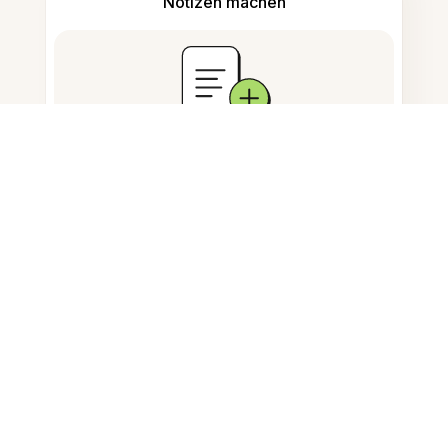
Notizen machen
Dokumentenspeicherung
Häufig gestellte Fragen
Wie ersetze ich Text auf einem