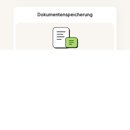
Dokumentenspeicherung
Häufig gestellte Fragen
Wie konvertiere ich PNG in PDF?
Kann ich mehrere PNG-Dateien
gleichzeitig konvertieren?