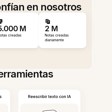
nfían en nosotros
5.000 M
2 M
otas creadas
Notas creadas
diariamente
herramientas
s
Reescribir texto con IA