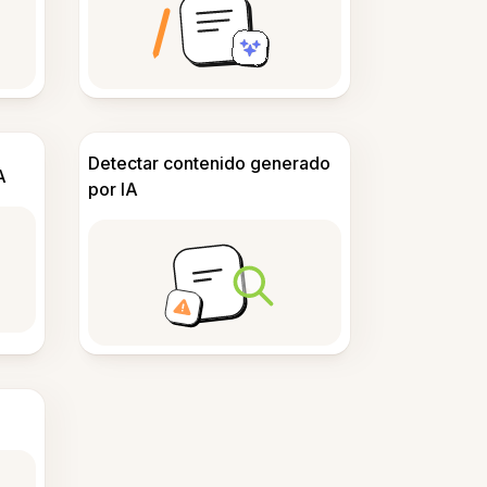
Detectar contenido generado
A
por IA