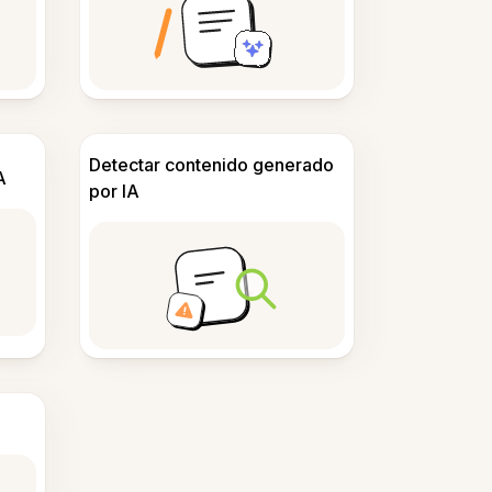
Detectar contenido generado
A
por IA