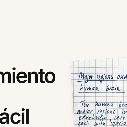
miento
ácil