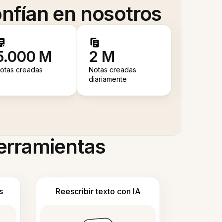
nfían en nosotros
5.000 M
2 M
otas creadas
Notas creadas
diariamente
herramientas
s
Reescribir texto con IA