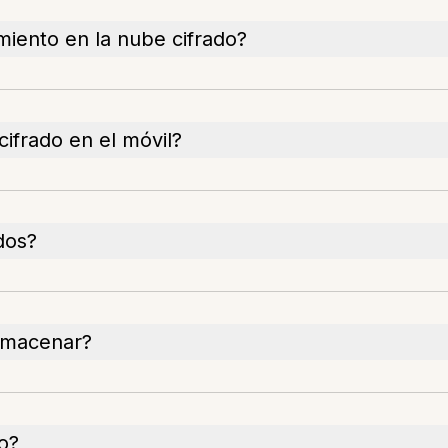
iento en la nube cifrado?
ifrado en el móvil?
dos?
almacenar?
o?