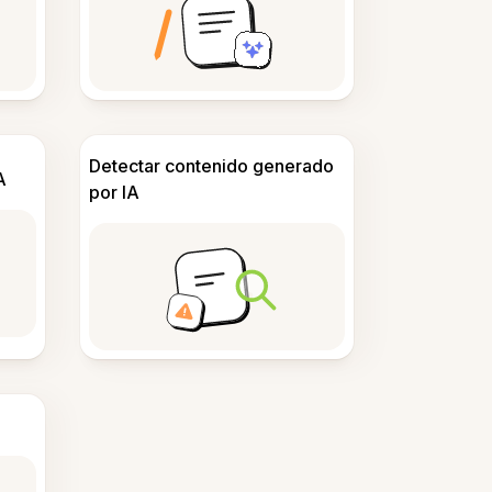
Detectar contenido generado
A
por IA