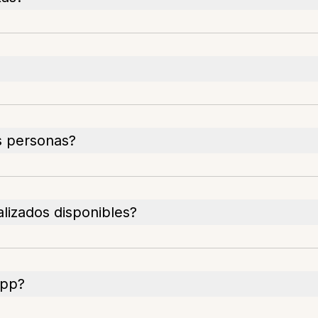
s personas?
alizados disponibles?
app?