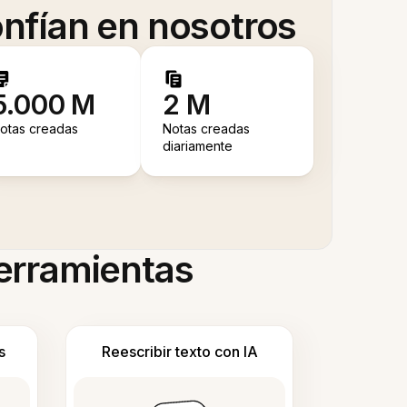
nfían en nosotros
5.000 M
2 M
otas creadas
Notas creadas
diariamente
herramientas
s
Reescribir texto con IA