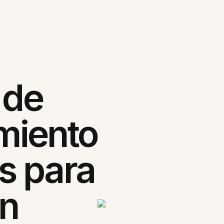
 de
miento
s para
ón