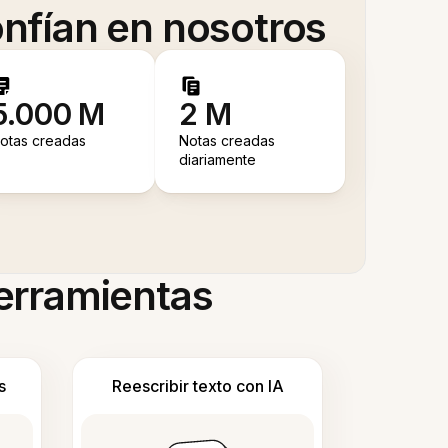
nfían en nosotros
5.000 M
2 M
otas creadas
Notas creadas
diariamente
herramientas
s
Reescribir texto con IA