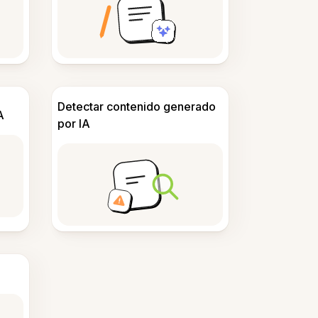
Detectar contenido generado
A
por IA