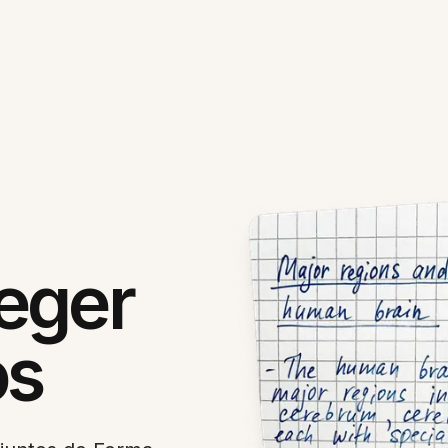
eger
os