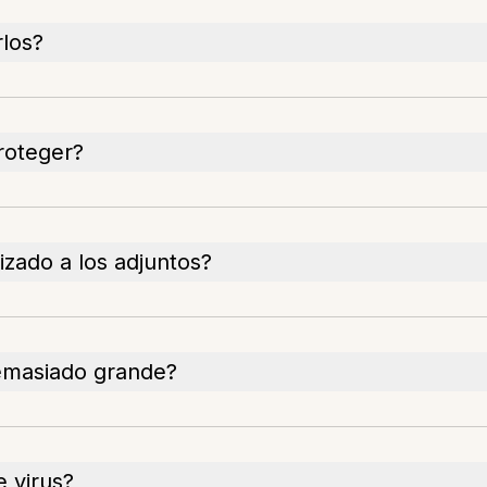
rlos?
roteger?
zado a los adjuntos?
demasiado grande?
 virus?