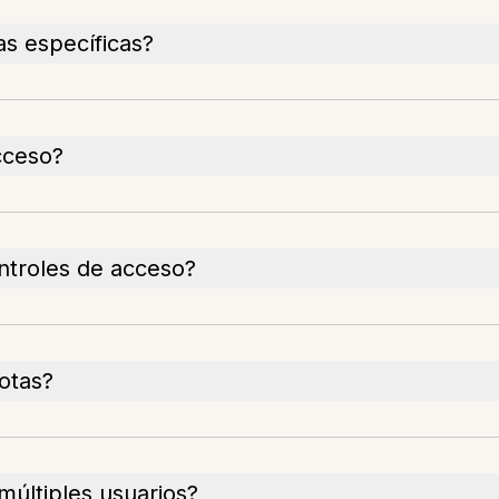
s específicas?
cceso?
ntroles de acceso?
otas?
múltiples usuarios?