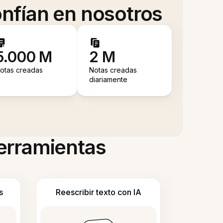
nfían en nosotros
5.000 M
2 M
otas creadas
Notas creadas
diariamente
herramientas
s
Reescribir texto con IA