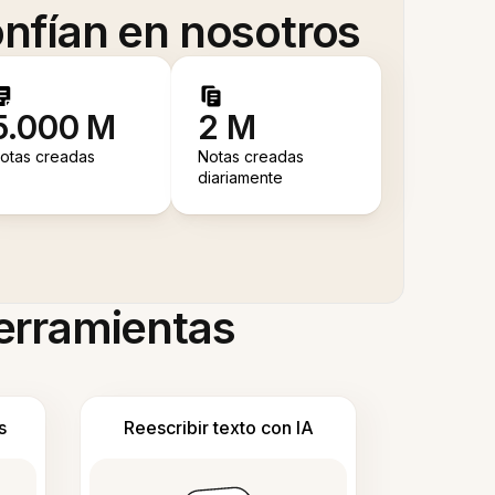
nfían en nosotros
5.000 M
2 M
otas creadas
Notas creadas
diariamente
herramientas
s
Reescribir texto con IA