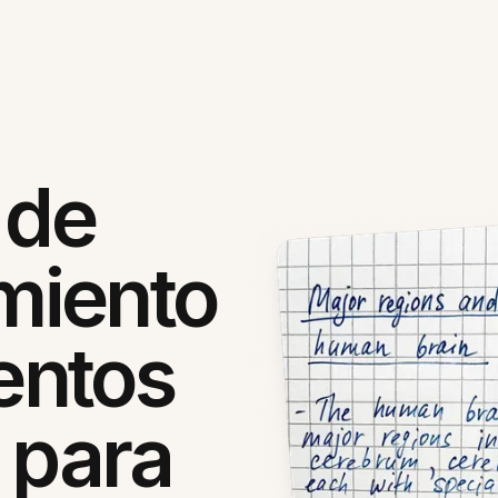
 de
miento
entos
 para