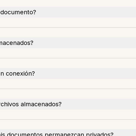
e documento?
lmacenados?
in conexión?
archivos almacenados?
is documentos permanezcan privados?