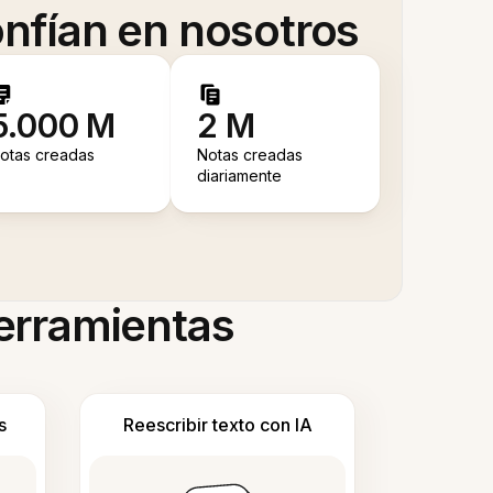
nfían en nosotros
5.000 M
2 M
otas creadas
Notas creadas
diariamente
herramientas
s
Reescribir texto con IA