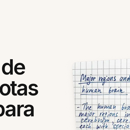
 de
otas
para