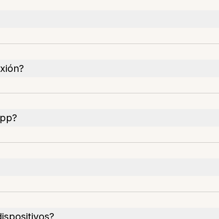
xión?
app?
ispositivos?