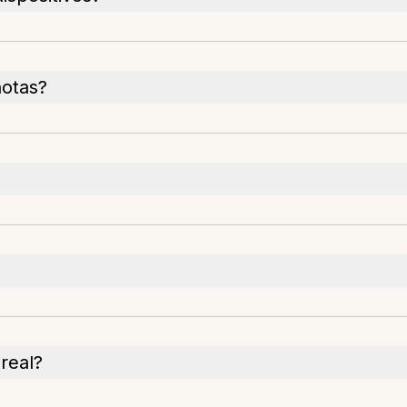
notas?
real?