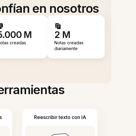
nfían en nosotros
5.000 M
2 M
otas creadas
Notas creadas
diariamente
herramientas
s
Reescribir texto con IA