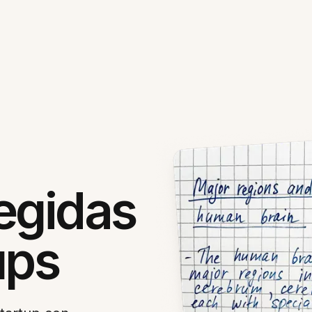
egidas
ups