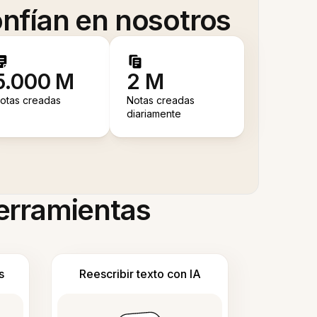
nfían en nosotros
5.000 M
2 M
otas creadas
Notas creadas
diariamente
herramientas
s
Reescribir texto con IA