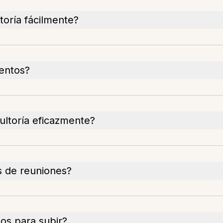
oría fácilmente?
entos?
ltoría eficazmente?
s de reuniones?
os para subir?