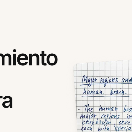
miento
ra