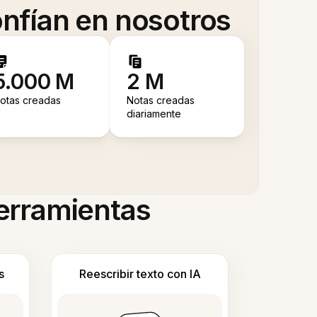
nfían en nosotros
5.000 M
2 M
otas creadas
Notas creadas
diariamente
herramientas
s
Reescribir texto con IA