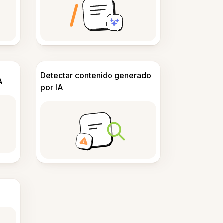
Detectar contenido generado
A
por IA