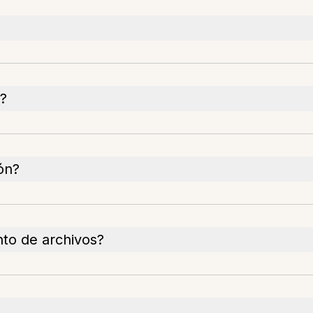
o?
ón?
to de archivos?