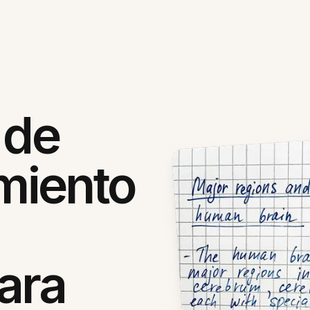
 de
miento
ara