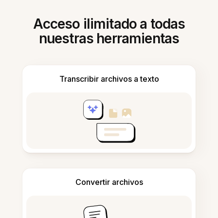
Acceso ilimitado a todas
nuestras herramientas
Transcribir archivos a texto
Convertir archivos