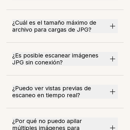
¿Cuál es el tamaño máximo de
archivo para cargas de JPG?
¿Es posible escanear imágenes
JPG sin conexión?
¿Puedo ver vistas previas de
escaneo en tiempo real?
¿Por qué no puedo apilar
múltiples imágenes para