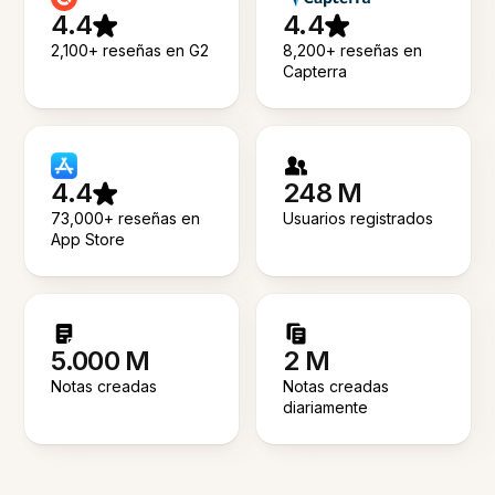
4.4
4.4
2,100+ reseñas en G2
8,200+ reseñas en
Capterra
4.4
248 M
73,000+ reseñas en
Usuarios registrados
App Store
5.000 M
2 M
Notas creadas
Notas creadas
diariamente