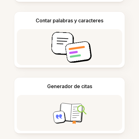
Contar palabras y caracteres
Generador de citas