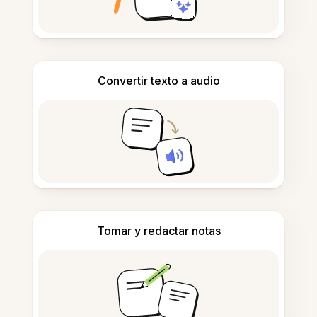
Convertir texto a audio
Tomar y redactar notas