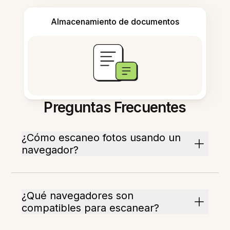
Almacenamiento de documentos
Preguntas Frecuentes
¿Cómo escaneo fotos usando un
navegador?
¿Qué navegadores son
compatibles para escanear?