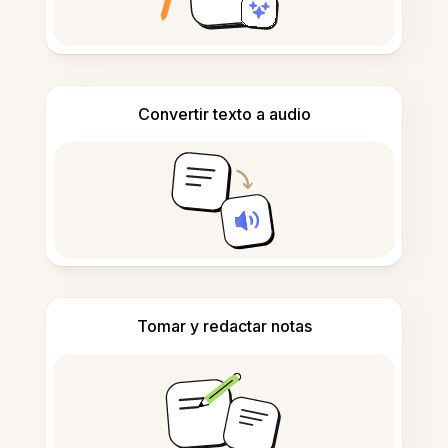
Convertir texto a audio
Tomar y redactar notas