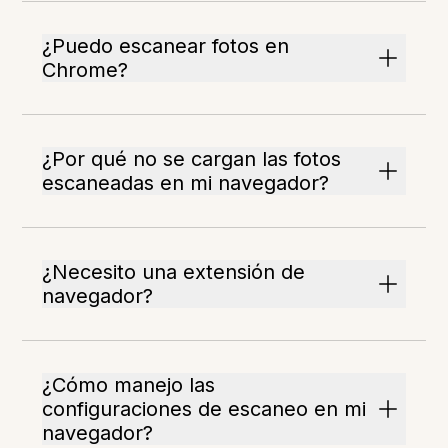
¿Puedo escanear fotos en
Chrome?
¿Por qué no se cargan las fotos
escaneadas en mi navegador?
¿Necesito una extensión de
navegador?
¿Cómo manejo las
configuraciones de escaneo en mi
navegador?