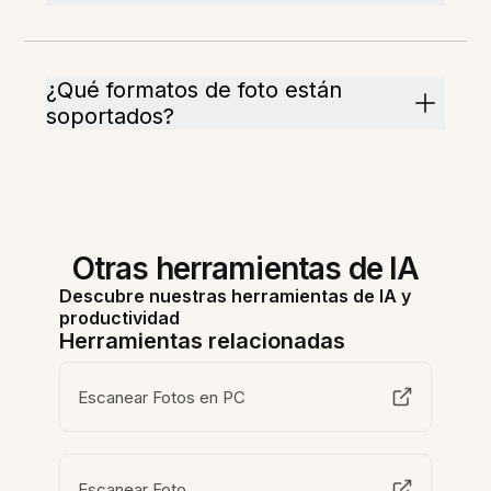
¿Qué formatos de foto están
soportados?
Otras herramientas de IA
Descubre nuestras herramientas de IA y
productividad
Herramientas relacionadas
Escanear Fotos en PC
Escanear Foto