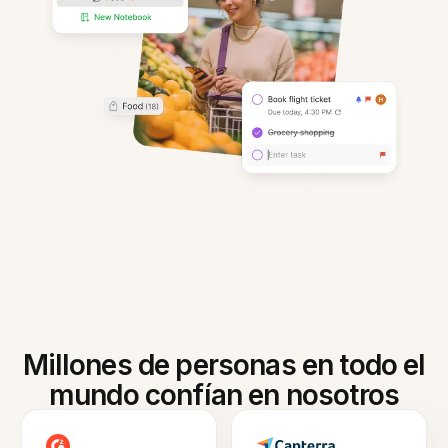
Millones de personas en todo el
mundo confían en nosotros