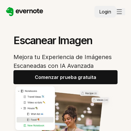
Login
Escanear Imagen
Mejora tu Experiencia de Imágenes
Escaneadas con IA Avanzada
Comenzar prueba gratuita