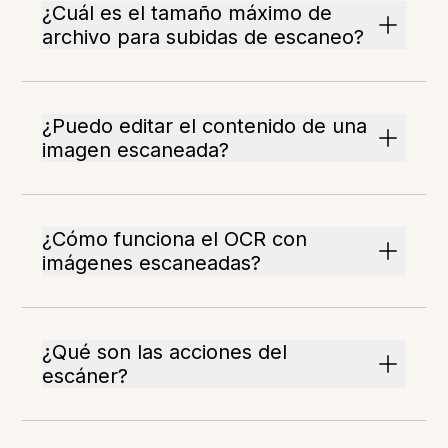
¿Cuál es el tamaño máximo de
archivo para subidas de escaneo?
¿Puedo editar el contenido de una
imagen escaneada?
¿Cómo funciona el OCR con
imágenes escaneadas?
¿Qué son las acciones del
escáner?