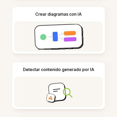
Crear diagramas con IA
Detectar contenido generado por IA