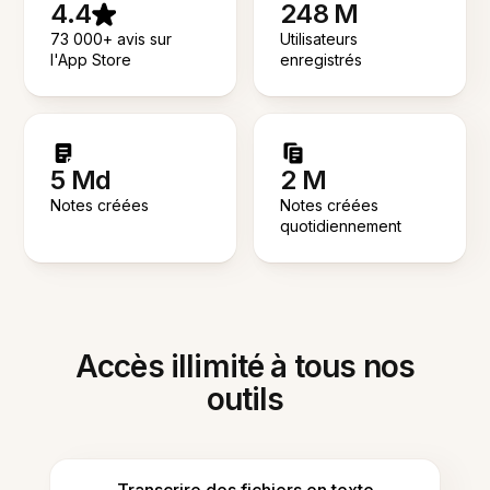
4.4
248 M
73 000+ avis sur
Utilisateurs
l'App Store
enregistrés
5 Md
2 M
Notes créées
Notes créées
quotidiennement
Accès illimité à tous nos
outils
Transcrire des fichiers en texte