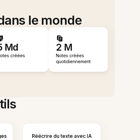
 dans le monde
5 Md
2 M
otes créées
Notes créées
quotidiennement
tils
ges
Réécrire du texte avec IA