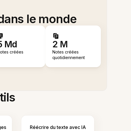
 dans le monde
5 Md
2 M
otes créées
Notes créées
quotidiennement
tils
ges
Réécrire du texte avec IA