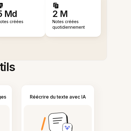
5 Md
2 M
otes créées
Notes créées
quotidiennement
tils
ges
Réécrire du texte avec IA