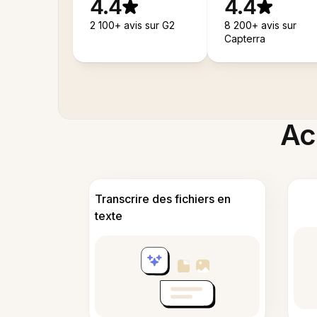
4.4
4.4
2 100+ avis sur G2
8 200+ avis sur
Capterra
Acc
Transcrire des fichiers en
texte