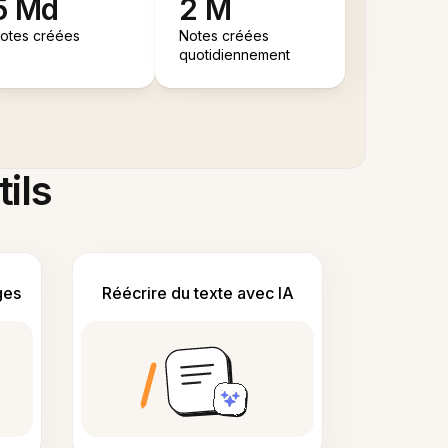
5 Md
2 M
otes créées
Notes créées
quotidiennement
tils
ges
Réécrire du texte avec IA